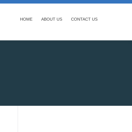
HOME
ABOUT US
CONTACT US