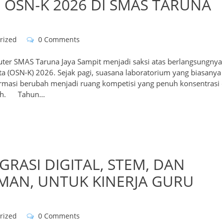
OSN-K 2026 DI SMAS TARUNA
rized
0 Comments
r SMAS Taruna Jaya Sampit menjadi saksi atas berlangsungnya
a (OSN-K) 2026. Sejak pagi, suasana laboratorium yang biasanya
formasi berubah menjadi ruang kompetisi yang penuh konsentrasi
kolah. Tahun…
EGRASI DIGITAL, STEM, DAN
MAN, UNTUK KINERJA GURU
rized
0 Comments