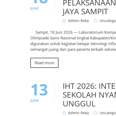
PELAKSANAAN 
JUNE
JAYA SAMPIT
Admin Reka
Uncatego
Sampit, 18 Juni 2026 — Laboratorium Kompute
Olimpiade Sains Nasional tingkat Kabupaten/Kot
digunakan untuk kegiatan belajar teknologi in
semangat juang dari para peserta terbaik se
Read more
13
IHT 2026: INT
SEKOLAH NYA
JUNE
UNGGUL
Admin Reka
Uncatego