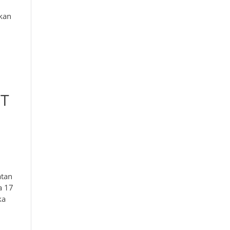
kan
IT
atan
a 17
ka