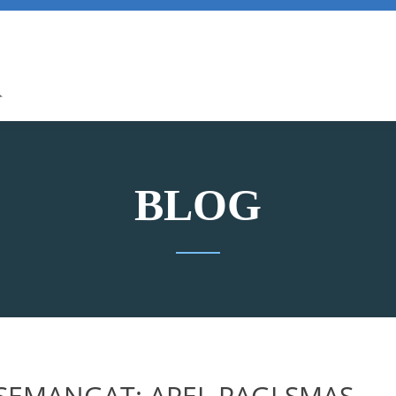
SMAS
TARUNA
JAYA 华
高中
BLOG
 SEMANGAT: APEL PAGI SMAS