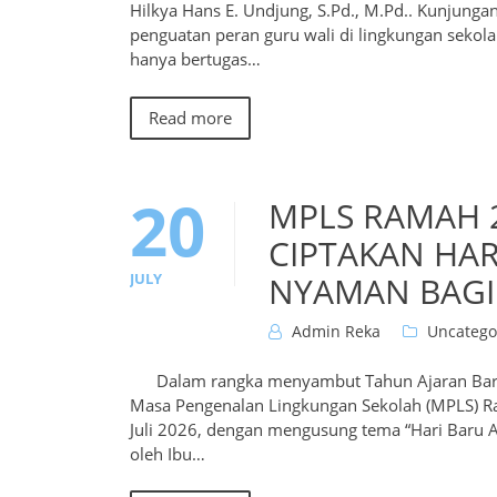
Hilkya Hans E. Undjung, S.Pd., M.Pd.. Kunjun
penguatan peran guru wali di lingkungan sek
hanya bertugas…
Read more
20
MPLS RAMAH 2
CIPTAKAN HA
JULY
NYAMAN BAGI
Admin Reka
Uncatego
Dalam rangka menyambut Tahun Ajaran Baru 
Masa Pengenalan Lingkungan Sekolah (MPLS) Ra
Juli 2026, dengan mengusung tema “Hari Baru
oleh Ibu…