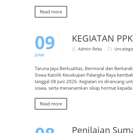
Read more
09
KEGIATAN PPK
Admin Reka
Uncatego
JUNE
Taruna Jaya Berkualitas, Bermoral dan Berka
Siswa Katolik Keuskupan Palangka Raya kembal
tanggal 08 Juni 2026. Kegiatan ini dirancang 
siswa, serta menanamkan sikap hormat kepada
Read more
Penilaian Suma