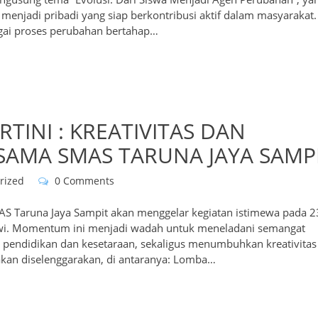
 menjadi pribadi yang siap berkontribusi aktif dalam masyarakat.
i proses perubahan bertahap…
TINI : KREATIVITAS DAN
RSAMA SMAS TARUNA JAYA SAMP
rized
0 Comments
S Taruna Jaya Sampit akan menggelar kegiatan istimewa pada 2
iswi. Momentum ini menjadi wadah untuk meneladani semangat
 pendidikan dan kesetaraan, sekaligus menumbuhkan kreativitas
kan diselenggarakan, di antaranya: Lomba…