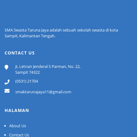
SMA Swasta Taruna Jaya adalah sebuah sekolah swasta di kota
Sampit, Kalimantan Tengah.
CONTACT US
JL Letnan Jenderal S Parman, No. 22,
Sampit 74322
(0531) 21704
smaktarunajaya11@gmail.com
HALAMAN
About Us
Contact Us